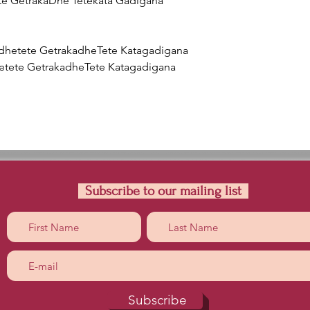
te GetrakaDhe Tetekata Gadigana

dhetete GetrakadheTete Katagadigana

hetete GetrakadheTete Katagadigana
Subscribe to our mailing list
Subscribe