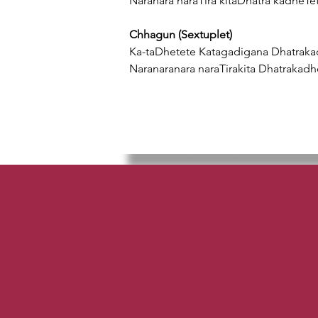
Naranara naraTira kitaDhatra kadheTe
Chhagun (Sextuplet)
Ka-taDhetete Katagadigana Dhatraka
Naranaranara naraTirakita Dhatrakad