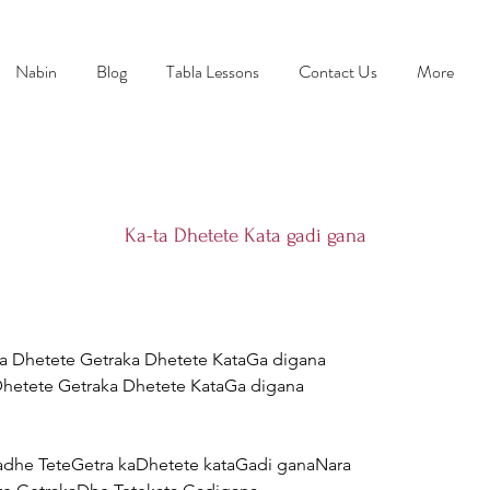
Nabin
Blog
Tabla Lessons
Contact Us
More
Ka-ta Dhetete Kata gadi gana
a Dhetete Getraka Dhetete KataGa digana

 Dhetete Getraka Dhetete KataGa digana

adhe TeteGetra kaDhetete kataGadi ganaNara
